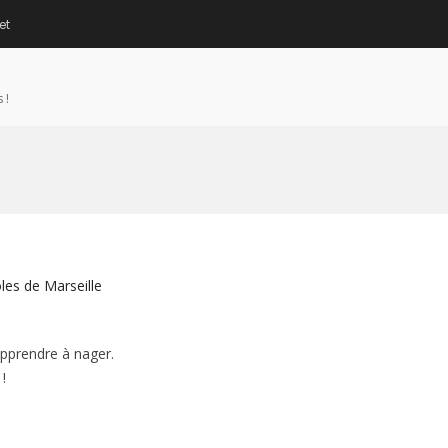
et
 !
oles de Marseille
apprendre à nager.
!