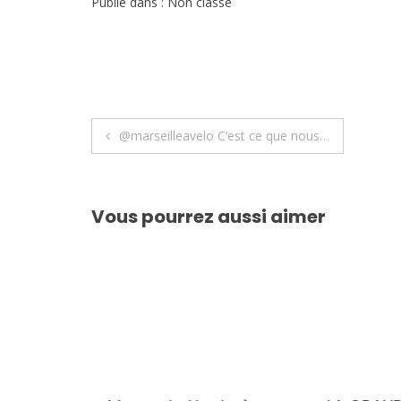
Publié dans : Non classé
Navigation
@marseilleavelo C’est ce que nous…
de
l’article
Vous pourrez aussi aimer