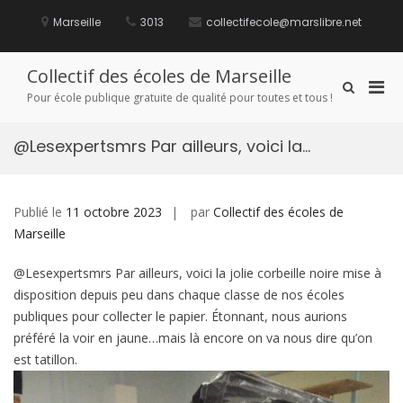
Aller
au
Marseille
3013
collectifecole@marslibre.net
contenu
Collectif des écoles de Marseille
Men
Afficher
Pour école publique gratuite de qualité pour toutes et tous !
le
prin
formulaire
pou
de
@Lesexpertsmrs Par ailleurs, voici la…
mobi
recherche
Publié le
11 octobre 2023
par
Collectif des écoles de
Marseille
@Lesexpertsmrs Par ailleurs, voici la jolie corbeille noire mise à
disposition depuis peu dans chaque classe de nos écoles
publiques pour collecter le papier. Étonnant, nous aurions
préféré la voir en jaune…mais là encore on va nous dire qu’on
est tatillon.