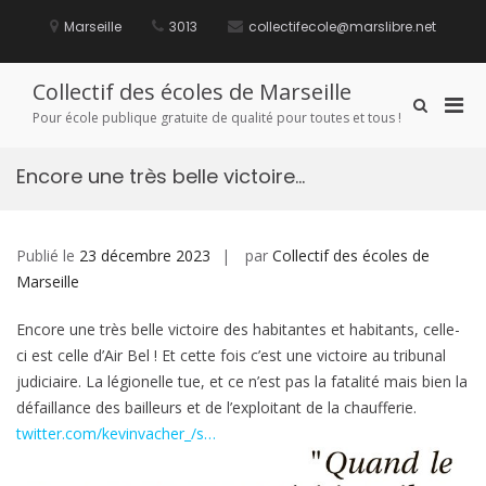
Aller
au
Marseille
3013
collectifecole@marslibre.net
contenu
Collectif des écoles de Marseille
Men
Afficher
Pour école publique gratuite de qualité pour toutes et tous !
le
prin
formulaire
pou
de
Encore une très belle victoire…
mobi
recherche
Publié le
23 décembre 2023
par
Collectif des écoles de
Marseille
Encore une très belle victoire des habitantes et habitants, celle-
ci est celle d’Air Bel ! Et cette fois c’est une victoire au tribunal
judiciaire. La légionelle tue, et ce n’est pas la fatalité mais bien la
défaillance des bailleurs et de l’exploitant de la chaufferie.
twitter.com/kevinvacher_/s…