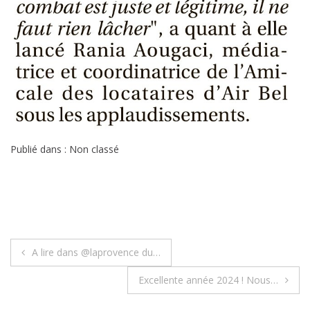
Publié dans : Non classé
Navigation
A lire dans @laprovence du…
de
Excellente année 2024 ! Nous…
l’article