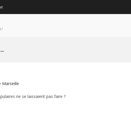
et
 !
s…
e Marseille
ulaires ne se laissaient pas faire ?