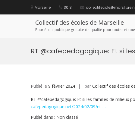
Aller
au
Marseille
3013
collectifecole@marslibre.n
contenu
Collectif des écoles de Marseille
Pour école publique gratuite de qualité pour toutes et tous
RT @cafepedagogique: Et si le
Publié le
9 février 2024
par
Collectif des écoles d
RT @cafepedagogique: Et si les familles de milieux pop
cafepedagogique.net/2024/02/09/et-…
Publié dans : Non classé