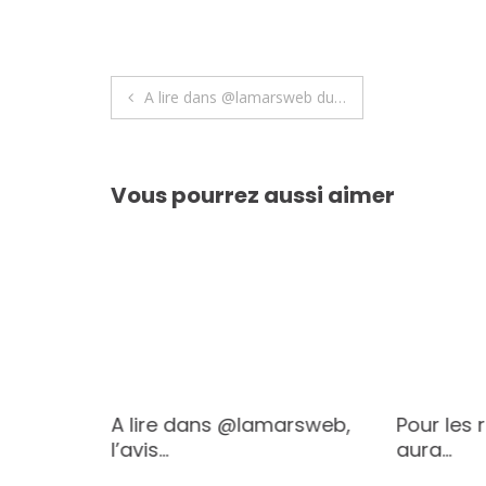
Navigation
A lire dans @lamarsweb du…
de
l’article
Vous pourrez aussi aimer
llent
A lire dans @lamarsweb,
Pour les 
l’avis…
aura…