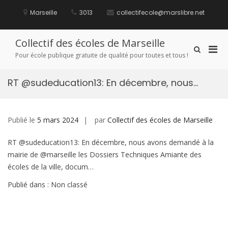
Aller
au
Marseille
3013
collectifecole@marslibre.net
contenu
Collectif des écoles de Marseille
Men
Afficher
Pour école publique gratuite de qualité pour toutes et tous !
le
prin
formulaire
pou
de
RT @sudeducation13: En décembre, nous…
mobi
recherche
Publié le
5 mars 2024
par
Collectif des écoles de Marseille
RT @sudeducation13: En décembre, nous avons demandé à la
mairie de @marseille les Dossiers Techniques Amiante des
écoles de la ville, docum…
Publié dans : Non classé