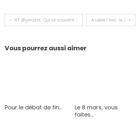
Navigation
RT @jvinzent: Qui se souvient…
A table ! hier, la…
de
l’article
Vous pourrez aussi aimer
Pour le débat de fin…
Le 8 mars, vous
faites…