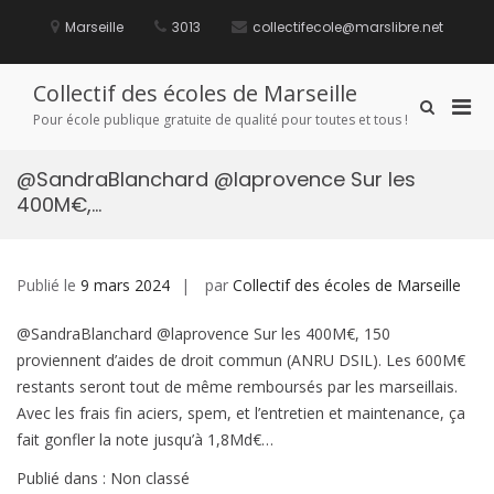
Aller
au
Marseille
3013
collectifecole@marslibre.net
contenu
Collectif des écoles de Marseille
Men
Afficher
Pour école publique gratuite de qualité pour toutes et tous !
le
prin
formulaire
pou
de
@SandraBlanchard @laprovence Sur les
mobi
recherche
400M€,…
Publié le
9 mars 2024
par
Collectif des écoles de Marseille
@SandraBlanchard @laprovence Sur les 400M€, 150
proviennent d’aides de droit commun (ANRU DSIL). Les 600M€
restants seront tout de même remboursés par les marseillais.
Avec les frais fin aciers, spem, et l’entretien et maintenance, ça
fait gonfler la note jusqu’à 1,8Md€…
Publié dans : Non classé