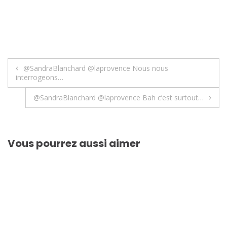
Navigation
@SandraBlanchard @laprovence Nous nous
interrogeons…
de
@SandraBlanchard @laprovence Bah c’est surtout…
l’article
Vous pourrez aussi aimer