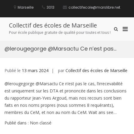
Aller
au
Marseille
3013
collectifecole@marslibre.net
contenu
Collectif des écoles de Marseille
Men
Afficher
Pour école publique gratuite de qualité pour toutes et tous !
le
prin
formulaire
pou
de
@lerougegorge @Marsactu Ce n’est pas…
mobi
recherche
Publié le
13 mars 2024
par
Collectif des écoles de Marseille
@lerougegorge @Marsactu Ce n’est pas le cas, l’irrecevabilité
est uniquement sur les DTA et prononcée dans les conclusions
du rapporteur Jean-Yves Argoud, mais nos recours sont bien
faits en nos noms propres (nous sommes 8 requérants),
membres du CeM, et non au nom du CeM. Wait ans see…
Publié dans : Non classé