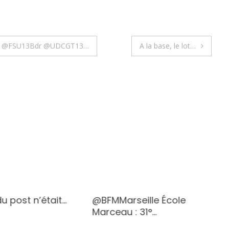
pub @FSU13Bdr @UDCGT13…
A la base, le lot…
du post n’était…
@BFMMarseille École
Marceau : 31°…