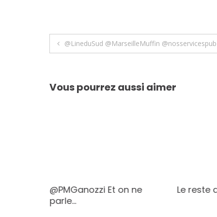
Navigation
@LineduSud @MarseilleMuffin @nosservices
de
l’article
Vous pourrez aussi aimer
o1:
@PMGanozzi Et on ne
Le reste 
auj
parle…