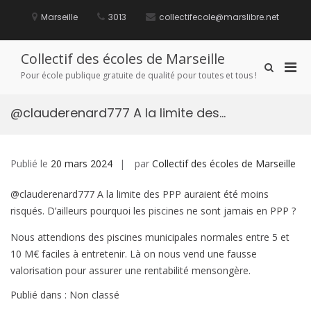
Aller
au
Marseille
3013
collectifecole@marslibre.net
contenu
Collectif des écoles de Marseille
Men
Afficher
Pour école publique gratuite de qualité pour toutes et tous !
le
prin
formulaire
pou
de
@clauderenard777 A la limite des…
mobi
recherche
Publié le
20 mars 2024
par
Collectif des écoles de Marseille
@clauderenard777 A la limite des PPP auraient été moins
risqués. D’ailleurs pourquoi les piscines ne sont jamais en PPP ?
Nous attendions des piscines municipales normales entre 5 et
10 M€ faciles à entretenir. Là on nous vend une fausse
valorisation pour assurer une rentabilité mensongère.
Publié dans : Non classé