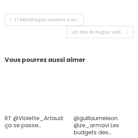
Navigation
11 bibliothèques ouvertes à mi…
de
Les élus de Rognac sont…
l’article
Vous pourrez aussi aimer
RT @Violette_Artaud:
@guillaumeleon
ça se passe…
@ze_armavi Les
budgets des…