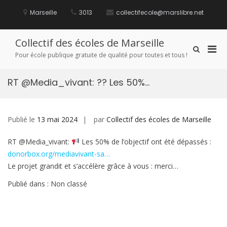
Aller
au
Marseille
3013
collectifecole@marslibre.net
contenu
Collectif des écoles de Marseille
Men
Afficher
Pour école publique gratuite de qualité pour toutes et tous !
le
prin
formulaire
pou
de
RT @Media_vivant: ?? Les 50%…
mobi
recherche
Publié le
13 mai 2024
par
Collectif des écoles de Marseille
RT @Media_vivant:
Les 50% de l’objectif ont été dépassés :
donorbox.org/mediavivant-sa…
Le projet grandit et s’accélère grâce à vous : merci…
Publié dans : Non classé