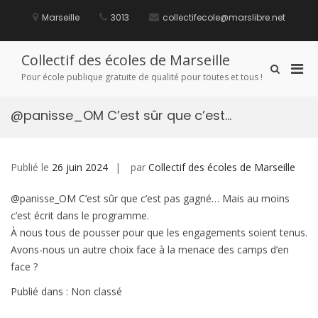
Aller
au
Marseille
3013
collectifecole@marslibre.net
contenu
Collectif des écoles de Marseille
Men
Afficher
Pour école publique gratuite de qualité pour toutes et tous !
le
prin
formulaire
pou
de
@panisse_OM C’est sûr que c’est…
mobi
recherche
Publié le
26 juin 2024
par
Collectif des écoles de Marseille
@panisse_OM C’est sûr que c’est pas gagné… Mais au moins
c’est écrit dans le programme.
À nous tous de pousser pour que les engagements soient tenus.
Avons-nous un autre choix face à la menace des camps d’en
face ?
Publié dans : Non classé