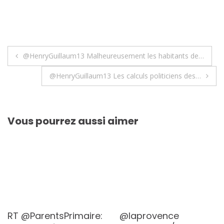
Navigation
@HenryGuillaum13 Malheureusement les habitants de…
de
@HenryGuillaum13 Les calculs politiciens des…
l’article
Vous pourrez aussi aimer
RT @ParentsPrimaire:
@laprovence