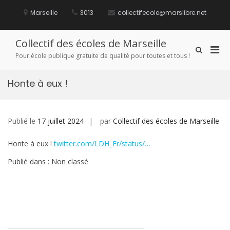
Aller
au
Marseille
3013
collectifecole@marslibre.net
contenu
Collectif des écoles de Marseille
Men
Afficher
Pour école publique gratuite de qualité pour toutes et tous !
le
prin
formulaire
pou
de
Honte à eux !
mobi
recherche
Publié le
17 juillet 2024
par
Collectif des écoles de Marseille
Honte à eux !
twitter.com/LDH_Fr/status/…
Publié dans : Non classé