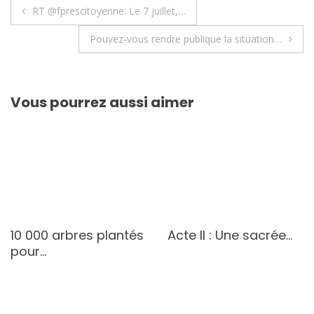
Navigation
RT @fprescitoyenne: Le 7 juillet,…
de
Pouvez-vous rendre publique la situation…
l’article
Vous pourrez aussi aimer
10 000 arbres plantés
Acte II : Une sacrée…
pour…