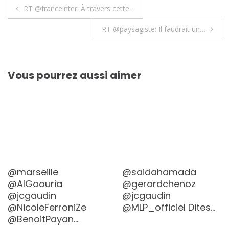
Navigation
RT @franceinter: À travers cette…
de
RT @paysagiste: Il faudrait un…
l’article
Vous pourrez aussi aimer
@marseille
@saidahamada
@AlGaouria
@gerardchenoz
@jcgaudin
@jcgaudin
@NicoleFerroniZe
@MLP_officiel Dites…
@BenoitPayan…