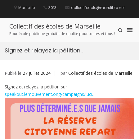
Aller
au
Marseille
3013
collectifecole@marslibre.net
contenu
Collectif des écoles de Marseille
Men
Afficher
Pour école publique gratuite de qualité pour toutes et tous !
le
prin
formulaire
pou
de
Signez et relayez la pétition…
mobi
recherche
Publié le
27 juillet 2024
par
Collectif des écoles de Marseille
Signez et relayez la pétition sur
speakout.lemouvement.ong/campaigns/luci…