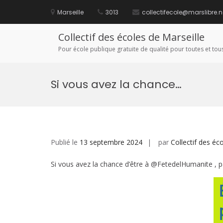
Aller
au
Marseille
3013
collectifecole@marslibre.n
contenu
Collectif des écoles de Marseille
Pour école publique gratuite de qualité pour toutes et tous
Si vous avez la chance…
Publié le
13 septembre 2024
par
Collectif des éc
Si vous avez la chance d’être à @FetedelHumanite , p