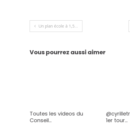
Navigation
Un plan école à 1,5…
de
l’article
Vous pourrez aussi aimer
Toutes les videos du
@cyrillet
PaclotM
Conseil…
1er tour…