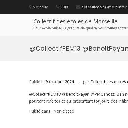
Aller
au
Marseille
3013
collectifecole@marslibre.n
contenu
Collectif des écoles de Marseille
Pour école publique gratuite de qualité pour toutes et tous
@CollectifPEM13 @BenoitPaya
Publié le
9 octobre 2024
par
Collectif des écoles 
@CollectifPEM13 @BenoitPayan @PMGanozzi Bah nous c
pourtant refaites et qui présentent toujours des infil
Publié dans : Non classé