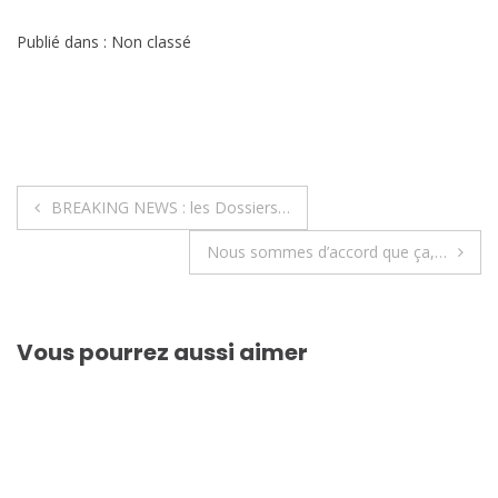
Publié dans : Non classé
Navigation
BREAKING NEWS : les Dossiers…
de
Nous sommes d’accord que ça,…
l’article
Vous pourrez aussi aimer