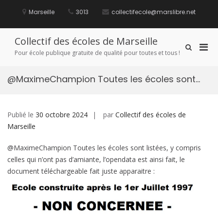
Aller
au
Marseille
3013
collectifecole@marslibre.net
contenu
Collectif des écoles de Marseille
Men
Afficher
Pour école publique gratuite de qualité pour toutes et tous !
le
prin
formulaire
pou
de
@MaximeChampion Toutes les écoles sont…
mobi
recherche
Publié le
30 octobre 2024
par
Collectif des écoles de
Marseille
@MaximeChampion Toutes les écoles sont listées, y compris
celles qui n’ont pas d’amiante, l’opendata est ainsi fait, le
document téléchargeable fait juste apparaitre :