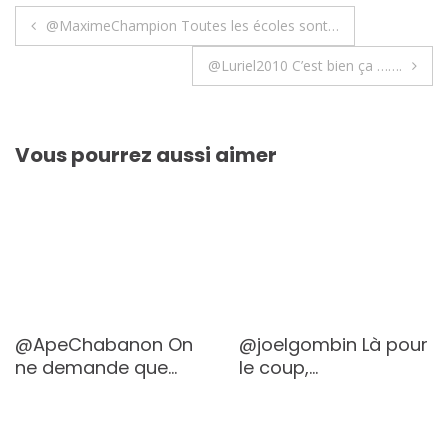
Navigation
@MaximeChampion Toutes les écoles sont…
de
@Luriel2010 C’est bien ça …….
l’article
Vous pourrez aussi aimer
@ApeChabanon On
@joelgombin Là pour
ne demande que…
le coup,…