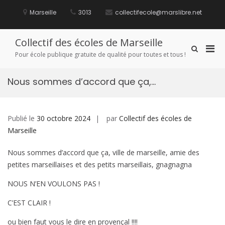
Aller
au
Marseille
3013
collectifecole@marslibre.net
contenu
Collectif des écoles de Marseille
Men
Afficher
Pour école publique gratuite de qualité pour toutes et tous !
le
prin
formulaire
pou
de
Nous sommes d’accord que ça,…
mobi
recherche
Publié le
30 octobre 2024
par
Collectif des écoles de
Marseille
Nous sommes d’accord que ça, ville de marseille, amie des
petites marseillaises et des petits marseillais, gnagnagna
NOUS N’EN VOULONS PAS !
C’EST CLAIR !
ou bien faut vous le dire en provençal !!!!