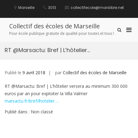
Aller
au
Marseille
3013
collectifecole@marslibre.net
contenu
Collectif des écoles de Marseille
Men
Afficher
Pour école publique gratuite de qualité pour toutes et tous !
le
prin
formulaire
pou
de
RT @Marsactu: Bref | L’hôtelier…
mobi
recherche
Publié le
9 avril 2018
par
Collectif des écoles de Marseille
RT @Marsactu: Bref | L’hôtelier versera au minimum 300 000
euros par an pour exploiter la Villa Valmer
marsactu.fr/bref/lhotelier…
Publié dans : Non classé