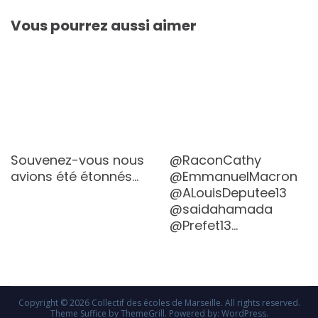
Vous pourrez aussi aimer
Souvenez-vous nous
@RaconCathy
avions été étonnés…
@EmmanuelMacron
@ALouisDeputee13
@saidahamada
@Prefet13…
Copyright © 2026
Collectif des écoles de Marseille
. All rights reserved.
Theme
Suffice
by ThemeGrill. Powered by:
WordPress
.