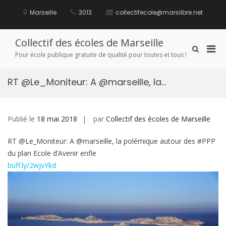
Aller
au
Marseille
3013
collectifecole@marslibre.net
contenu
Collectif des écoles de Marseille
Men
Afficher
Pour école publique gratuite de qualité pour toutes et tous !
le
prin
formulaire
pou
de
RT @Le_Moniteur: A @marseille, la…
mobi
recherche
Publié le
18 mai 2018
par
Collectif des écoles de Marseille
RT @Le_Moniteur: A @marseille, la polémique autour des #PPP
du plan Ecole d’Avenir enfle
buff.ly/2wjvYkd