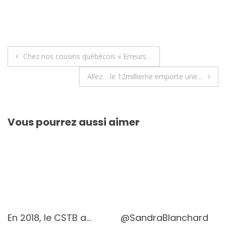
Navigation
Chez nos cousins québécois « Erreurs…
de
Allez… le 12millieme emporte une…
l’article
Vous pourrez aussi aimer
En 2018, le CSTB a…
@SandraBlanchard