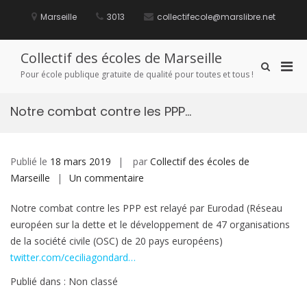
Aller
au
Marseille
3013
collectifecole@marslibre.net
contenu
Collectif des écoles de Marseille
Men
Afficher
Pour école publique gratuite de qualité pour toutes et tous !
le
prin
formulaire
pou
de
Notre combat contre les PPP…
mobi
recherche
Publié le
18 mars 2019
par
Collectif des écoles de
sur
Marseille
Un commentaire
Notre
Notre combat contre les PPP est relayé par Eurodad (Réseau
combat
européen sur la dette et le développement de 47 organisations
contre
de la société civile (OSC) de 20 pays européens)
les
twitter.com/ceciliagondard…
PPP…
Publié dans : Non classé