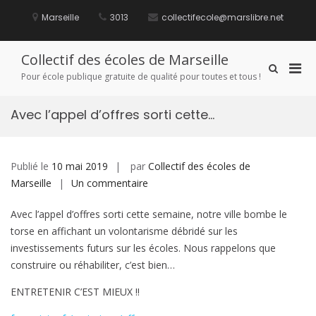
Aller
au
Marseille
3013
collectifecole@marslibre.net
contenu
Collectif des écoles de Marseille
Men
Afficher
Pour école publique gratuite de qualité pour toutes et tous !
le
prin
formulaire
pou
de
Avec l’appel d’offres sorti cette…
mobi
recherche
Publié le
10 mai 2019
par
Collectif des écoles de
sur
Marseille
Un commentaire
Avec
Avec l’appel d’offres sorti cette semaine, notre ville bombe le
l’appel
torse en affichant un volontarisme débridé sur les
d’offres
investissements futurs sur les écoles. Nous rappelons que
sorti
construire ou réhabiliter, c’est bien…
cette…
ENTRETENIR C’EST MIEUX !!