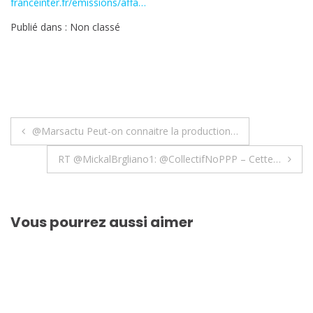
franceinter.fr/emissions/affa…
Publié dans : Non classé
Navigation
@Marsactu Peut-on connaitre la production…
de
RT @MickalBrgliano1: @CollectifNoPPP – Cette…
l’article
Vous pourrez aussi aimer