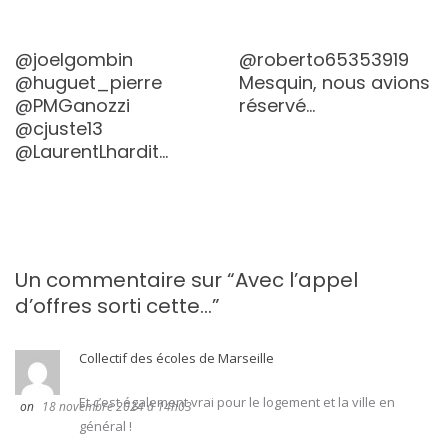
@joelgombin
@roberto65353919
@huguet_pierre
Mesquin, nous avions
@PMGanozzi
réservé…
@cjuste13
@LaurentLhardit…
Un commentaire sur “
Avec l’appel
d’offres sorti cette…
”
Collectif des écoles de Marseille
Et c’est également vrai pour le logement et la ville en
18 novembre 2024 à 14h03
général !