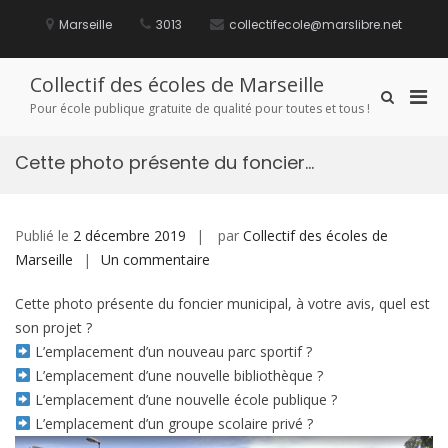
Aller
au
Marseille
3013
collectifecole@marslibre.net
contenu
Collectif des écoles de Marseille
Men
Afficher
Pour école publique gratuite de qualité pour toutes et tous !
le
prin
formulaire
pou
de
Cette photo présente du foncier…
mobi
recherche
Publié le
2 décembre 2019
par
Collectif des écoles de
sur
Marseille
Un commentaire
Cette
Cette photo présente du foncier municipal, à votre avis, quel est
photo
son projet ?
présente
L’emplacement d’un nouveau parc sportif ?
du
L’emplacement d’une nouvelle bibliothèque ?
foncier…
L’emplacement d’une nouvelle école publique ?
L’emplacement d’un groupe scolaire privé ?