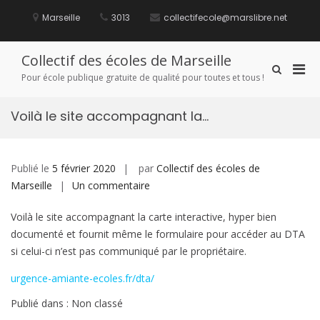
Aller
au
Marseille
3013
collectifecole@marslibre.net
contenu
Collectif des écoles de Marseille
Men
Afficher
Pour école publique gratuite de qualité pour toutes et tous !
le
prin
formulaire
pou
de
Voilà le site accompagnant la…
mobi
recherche
Publié le
5 février 2020
par
Collectif des écoles de
sur
Marseille
Un commentaire
Voilà
Voilà le site accompagnant la carte interactive, hyper bien
le
documenté et fournit même le formulaire pour accéder au DTA
site
si celui-ci n’est pas communiqué par le propriétaire.
accompagnant
la…
urgence-amiante-ecoles.fr/dta/
Publié dans : Non classé