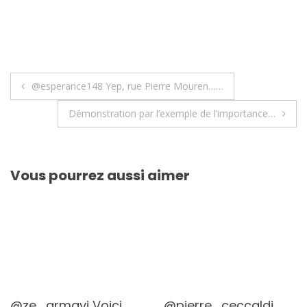
Navigation
@esperance148 Yep, rue Pierre Mouren……
de
Démonstration par l’exemple de l’importance…
l’article
Vous pourrez aussi aimer
@ze_armavi Voici
@pierre_ceccaldi