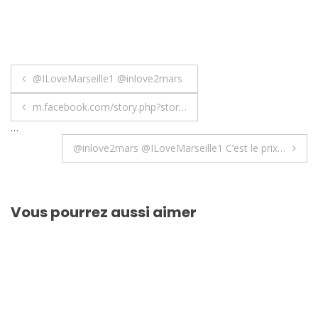
Navigation
@ILoveMarseille1 @inlove2mars
de
m.facebook.com/story.php?stor…
l’article
…
@inlove2mars @ILoveMarseille1 C’est le prix…
Vous pourrez aussi aimer