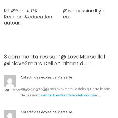
RT @YanisJGR:
@isalaussine Il y a
Réunion #education
eu…
autour…
3 commentaires sur “
@ILoveMarseille1
@inlove2mars Delib traitant du…
”
Collectif des écoles de Marseille
@ILoveMarseille1 @inlove2mars La delib qui acte le prix
18 novembre 2024 à 14h03
de cession :
webdelib.e-mrs.fr/webdelib/docum…
Collectif des écoles de Marseille