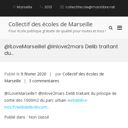
Aller
au
Marseille
3013
collectifecole@marslibre.net
contenu
Collectif des écoles de Marseille
Men
Afficher
Pour école publique gratuite de qualité pour toutes et tous !
le
prin
formulaire
pou
de
@ILoveMarseille1 @inlove2mars Delib traitant
mobi
recherche
du…
Publié le
9 février 2020
par
Collectif des écoles de
sur
Marseille
3 commentaires
@ILoveMarseille1
@ILoveMarseille1 @inlove2mars Delib traitant du principe de
@inlove2mars
sortie des 1000m2 du parc urbain
webdelib.e-
Delib
mrs.fr/webdelib/docum…
traitant
du…
Publié dans : Non classé