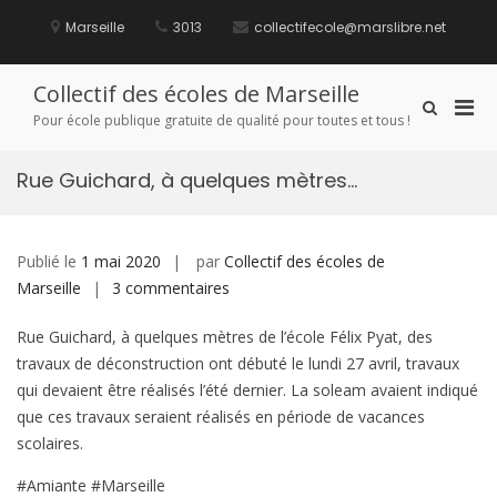
Aller
au
Marseille
3013
collectifecole@marslibre.net
contenu
Collectif des écoles de Marseille
Men
Afficher
Pour école publique gratuite de qualité pour toutes et tous !
le
prin
formulaire
pou
de
Rue Guichard, à quelques mètres…
mobi
recherche
Publié le
1 mai 2020
par
Collectif des écoles de
sur
Marseille
3 commentaires
Rue
Rue Guichard, à quelques mètres de l’école Félix Pyat, des
Guichard,
travaux de déconstruction ont débuté le lundi 27 avril, travaux
à
qui devaient être réalisés l’été dernier. La soleam avaient indiqué
quelques
que ces travaux seraient réalisés en période de vacances
mètres…
scolaires.
#Amiante #Marseille