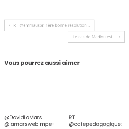
Navigation
RT @emmauspr: 1ère bonne résolution…
de
Le cas de Marilou est…
l’article
Vous pourrez aussi aimer
@DavidLaMars
RT
@lamarsweb
mpe-
@cafepedagogique: