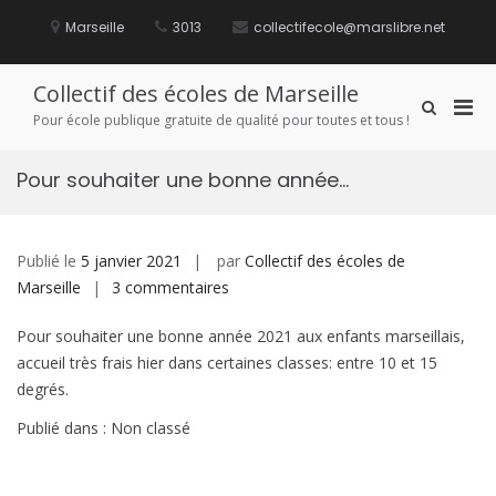
Aller
au
Marseille
3013
collectifecole@marslibre.net
contenu
Collectif des écoles de Marseille
Men
Afficher
Pour école publique gratuite de qualité pour toutes et tous !
le
prin
formulaire
pou
de
Pour souhaiter une bonne année…
mobi
recherche
Publié le
5 janvier 2021
par
Collectif des écoles de
sur
Marseille
3 commentaires
Pour
Pour souhaiter une bonne année 2021 aux enfants marseillais,
souhaiter
accueil très frais hier dans certaines classes: entre 10 et 15
une
degrés.
bonne
année…
Publié dans : Non classé