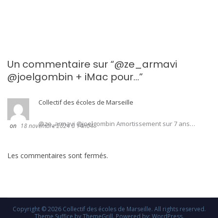
Un commentaire sur “
@ze_armavi
@joelgombin + iMac pour…
”
Collectif des écoles de Marseille
@ze_armavi @joelgombin Amortissement sur 7 ans…
18 novembre 2024 à 14h04
Les commentaires sont fermés.
Copyright © 2026
Collectif des écoles de Marseille
. All rights reserved.
Theme
Suffice
by ThemeGrill. Powered by:
WordPress
.