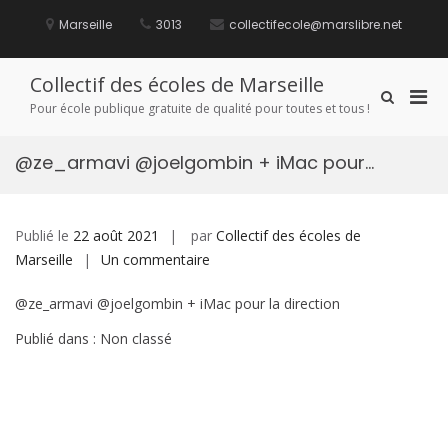
Aller
au
Marseille
3013
collectifecole@marslibre.net
contenu
Collectif des écoles de Marseille
Men
Afficher
Pour école publique gratuite de qualité pour toutes et tous !
le
prin
formulaire
pou
de
@ze_armavi @joelgombin + iMac pour…
mobi
recherche
Publié le
22 août 2021
par
Collectif des écoles de
sur
Marseille
Un commentaire
@ze_armavi
@ze_armavi @joelgombin + iMac pour la direction
@joelgombin
+
Publié dans : Non classé
iMac
pour…