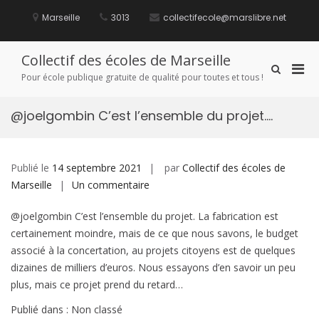
Aller
au
Marseille
3013
collectifecole@marslibre.net
contenu
Collectif des écoles de Marseille
Men
Afficher
Pour école publique gratuite de qualité pour toutes et tous !
le
prin
formulaire
pou
de
@joelgombin C’est l’ensemble du projet….
mobi
recherche
Publié le
14 septembre 2021
par
Collectif des écoles de
sur
Marseille
Un commentaire
@joelgombin
@joelgombin C’est l’ensemble du projet. La fabrication est
C’est
certainement moindre, mais de ce que nous savons, le budget
l’ensemble
associé à la concertation, au projets citoyens est de quelques
du
dizaines de milliers d’euros. Nous essayons d’en savoir un peu
projet….
plus, mais ce projet prend du retard…
Publié dans : Non classé