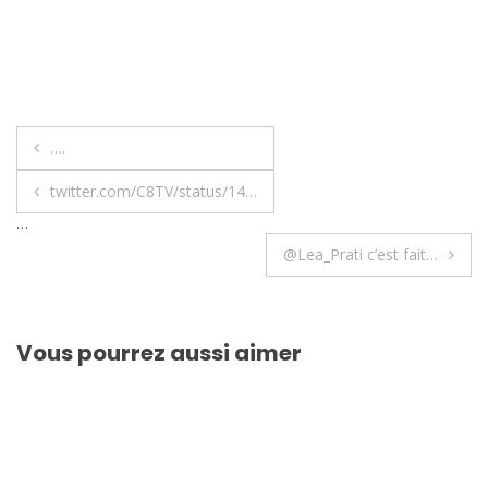
Navigation
….
de
twitter.com/C8TV/status/14…
l’article
…
@Lea_Prati c’est fait…
Vous pourrez aussi aimer