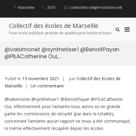
Aller
au
Marseille
3013
collectifecole@marslibre.net
contenu
Collectif des écoles de Marseille
Men
Afficher
Pour école publique gratuite de qualité pour toutes et tous !
le
prin
formulaire
pou
de
@valsimonet @synthetiser1 @BenoitPayan
mobi
recherche
@PILACatherine Oui,…
Publié le
13 novembre 2021
par
Collectif des écoles de
sur
Marseille
Un commentaire
@valsimonet
@valsimonet @synthetiser1 @BenoitPayan @PILACatherine
@synthetiser1
Oui, effectivement pour l’amiante.nous avons eu en grande
@BenoitPayan
partie les commissions de sécurité (par dans la totalité),
@PILACatherine
concernant l’amiante aucun rapport ne nous a été communiqué,
Oui,
ni même effectivement récupéré depuis les écoles.
…