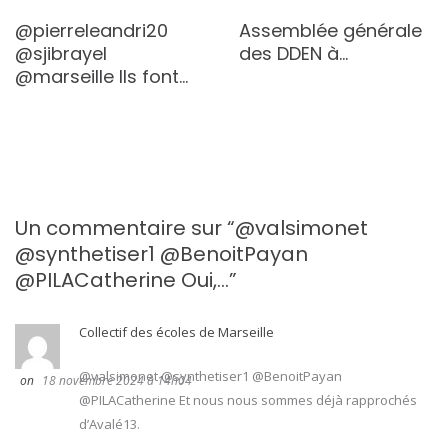
@pierreleandri20
Assemblée générale
@sjibrayel
des DDEN à…
@marseille Ils font…
Un commentaire sur “
@valsimonet
@synthetiser1 @BenoitPayan
@PILACatherine Oui,…
”
Collectif des écoles de Marseille
@valsimonet @synthetiser1 @BenoitPayan
18 novembre 2024 à 14h04
@PILACatherine Et nous nous sommes déjà rapprochés
d’Avalé13.