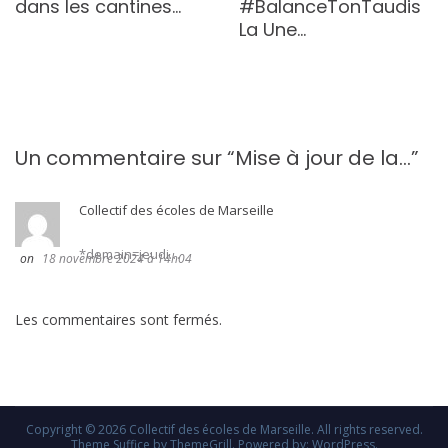
dans les cantines…
#BalanceTonTaudis
La Une…
Un commentaire sur “
Mise à jour de la…
”
Collectif des écoles de Marseille
*demain=jeudi…
18 novembre 2024 à 14h04
Les commentaires sont fermés.
Copyright © 2026
Collectif des écoles de Marseille
. All rights reserved.
Theme
Suffice
by ThemeGrill. Powered by:
WordPress
.