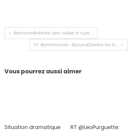
Navigation
@euromedhabitant sans oublier le sujet…
de
RT @jmleforestier: .@JournalZibeline tire le…
l’article
Vous pourrez aussi aimer
Situation dramatique
RT @LeoPurguette: