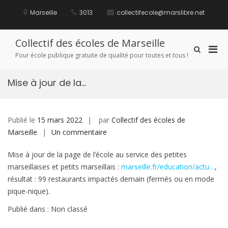
Aller
au
Marseille
3013
collectifecole@marslibre.net
contenu
Collectif des écoles de Marseille
Men
Afficher
Pour école publique gratuite de qualité pour toutes et tous !
le
prin
formulaire
pou
de
Mise à jour de la…
mobi
recherche
Publié le
15 mars 2022
par
Collectif des écoles de
sur
Marseille
Un commentaire
Mise
Mise à jour de la page de l’école au service des petites
à
marseillaises et petits marseillais :
marseille.fr/education/actu…
,
jour
résultat : 99 restaurants impactés demain (fermés ou en mode
de
pique-nique).
la…
Publié dans : Non classé