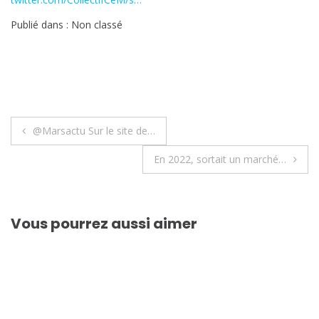
Publié dans : Non classé
Navigation
@Marsactu Sur le site de…
de
En 2022, sortait un marché…
l’article
Vous pourrez aussi aimer