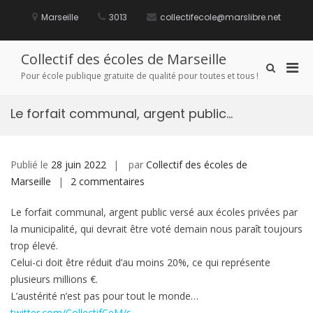
Aller
au
Marseille
3013
collectifecole@marslibre.net
contenu
Collectif des écoles de Marseille
Men
Afficher
Pour école publique gratuite de qualité pour toutes et tous !
le
prin
formulaire
pou
de
Le forfait communal, argent public…
mobi
recherche
Publié le
28 juin 2022
par
Collectif des écoles de
sur
Marseille
2 commentaires
Le
Le forfait communal, argent public versé aux écoles privées par
forfait
la municipalité, qui devrait être voté demain nous paraît toujours
communal,
trop élevé.
argent
Celui-ci doit être réduit d’au moins 20%, ce qui représente
public…
plusieurs millions €.
L’austérité n’est pas pour tout le monde…
twitter.com/CollectifCeM/s…