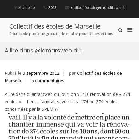
Aller
au
Marseille
3013
collectifecole@marslibre.net
contenu
Collectif des écoles de Marseille
Men
Afficher
Pour école publique gratuite de qualité pour toutes et tous !
le
prin
formulaire
pou
de
A lire dans @lamarsweb du…
mobi
recherche
Publié le
3 septembre 2022
par
Collectif des écoles de
sur
Marseille
5 commentaires
A
A lire dans @lamarsweb du jour, on y lit la rénovation de « 274
lire
écoles » … heu … faudrait savoir c’est 174 ou 274 écoles
dans
concernées par la SPEM ??
@lamarsweb
du…