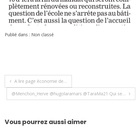
Publié dans : Non classé
Navigation
A lire page économie de…
de
@Menchon_Herve @hugolaramars @TaraMa21 Qui se…
l’article
Vous pourrez aussi aimer