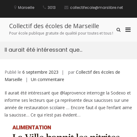
Aller
au
Marseille
3013
collectifecole@marslibre.net
contenu
Collectif des écoles de Marseille
Men
Afficher
Pour école publique gratuite de qualité pour toutes et tous !
le
prin
formulaire
pou
de
Il aurait été intéressant que…
mobi
recherche
Publié le
6 septembre 2023
par
Collectif des écoles de
sur
Marseille
Un commentaire
Il
Il aurait été intéressant que @laprovence interroge la Sodexo et
aurait
informe ses lecteurs que ça représente deux saucisses sur une
été
année de restauration scolaire … Encore faut-il que l’enfant aime
intéressant
la saucisse… Ce qui n’est pas évident…
que…