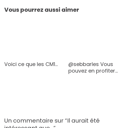
l’article
Vous pourrez aussi aimer
Voici ce que les CM1…
@sebbarles Vous
pouvez en profiter…
Un commentaire sur “
Il aurait été
intéressant que…
”