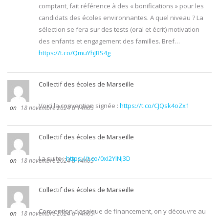
comptant, fait référence à des « bonifications » pour les
candidats des écoles environnantes. A quel niveau ? La
sélection se fera sur des tests (oral et écrit) motivation
des enfants et engagement des familles. Bref…
https://t.co/QmuYhJBS4g
Collectif des écoles de Marseille
Voici la convention signée :
https://t.co/CJQsk4oZx1
18 novembre 2024 à 14h05
Collectif des écoles de Marseille
La suite :
https://t.co/0xI2YINj3D
18 novembre 2024 à 14h05
Collectif des écoles de Marseille
Convention classique de financement, on y découvre au
18 novembre 2024 à 14h05