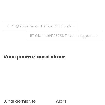
Navigation
RT @bleuprovence: Ludovic, l’éboueur le…
de
RT @karinel64003723: Thread et rapport…
l’article
Vous pourrez aussi aimer
Lundi dernier, le
Alors