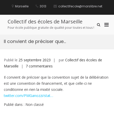
Aller
au
Marseille
3013
collectifecole@marslibre.net
contenu
Collectif des écoles de Marseille
Men
Afficher
Pour école publique gratuite de qualité pour toutes et tous !
le
prin
formulaire
pou
de
Il convient de préciser que…
mobi
recherche
Publié le
25 septembre 2023
par
Collectif des écoles de
sur
Marseille
7 commentaires
Il
Il convient de préciser que la convention sujet de la délibération
convient
est une convention de financement, et que celle-ci ne
de
conditionne en rien la mixité sociale.
préciser
twitter.com/PMGanozzi/stat…
que…
Publié dans : Non classé