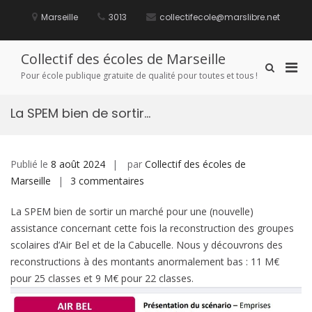
Aller
au
Marseille
3013
collectifecole@marslibre.net
contenu
Collectif des écoles de Marseille
Men
Afficher
Pour école publique gratuite de qualité pour toutes et tous !
le
prin
formulaire
pou
de
La SPEM bien de sortir…
mobi
recherche
Publié le
8 août 2024
par
Collectif des écoles de
sur
Marseille
3 commentaires
La
La SPEM bien de sortir un marché pour une (nouvelle)
SPEM
assistance concernant cette fois la reconstruction des groupes
bien
scolaires d’Air Bel et de la Cabucelle. Nous y découvrons des
de
reconstructions à des montants anormalement bas : 11 M€
sortir…
pour 25 classes et 9 M€ pour 22 classes.