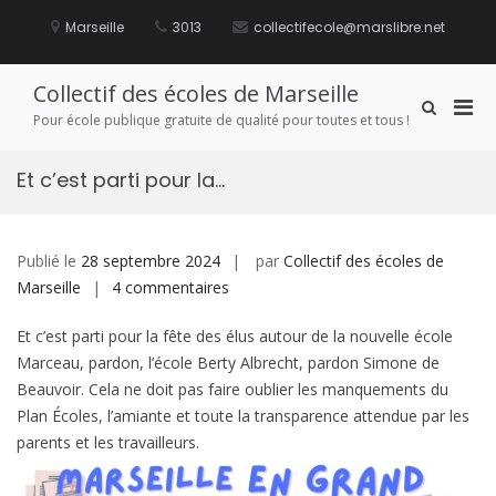
Aller
au
Marseille
3013
collectifecole@marslibre.net
contenu
Collectif des écoles de Marseille
Men
Afficher
Pour école publique gratuite de qualité pour toutes et tous !
le
prin
formulaire
pou
de
Et c’est parti pour la…
mobi
recherche
Publié le
28 septembre 2024
par
Collectif des écoles de
sur
Marseille
4 commentaires
Et
Et c’est parti pour la fête des élus autour de la nouvelle école
c’est
Marceau, pardon, l’école Berty Albrecht, pardon Simone de
parti
Beauvoir. Cela ne doit pas faire oublier les manquements du
pour
Plan Écoles, l’amiante et toute la transparence attendue par les
la…
parents et les travailleurs.