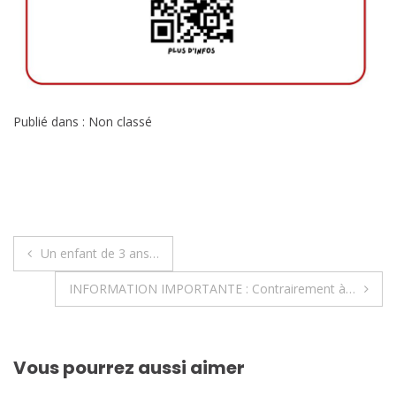
Publié dans : Non classé
Navigation
Un enfant de 3 ans…
de
INFORMATION IMPORTANTE : Contrairement à…
l’article
Vous pourrez aussi aimer