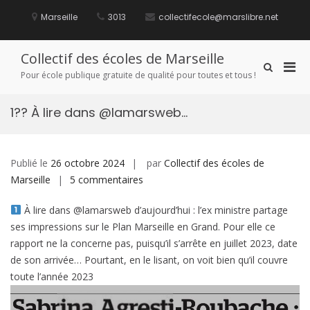
Aller
au
Marseille
3013
collectifecole@marslibre.net
contenu
Collectif des écoles de Marseille
Men
Afficher
Pour école publique gratuite de qualité pour toutes et tous !
le
prin
formulaire
pou
de
1?? À lire dans @lamarsweb…
mobi
recherche
Publié le
26 octobre 2024
par
Collectif des écoles de
sur
Marseille
5 commentaires
1??
À lire dans @lamarsweb d’aujourd’hui : l’ex ministre partage
À
ses impressions sur le Plan Marseille en Grand. Pour elle ce
lire
rapport ne la concerne pas, puisqu’il s’arrête en juillet 2023, date
dans
de son arrivée… Pourtant, en le lisant, on voit bien qu’il couvre
@lamarsweb…
toute l’année 2023