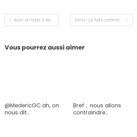
Navigation
Avec un loyer à 86…
Exclu ! ça fuite comme…
de
l’article
Vous pourrez aussi aimer
@MedericGC ah, on
Bref … nous allons
nous dit…
contraindre…