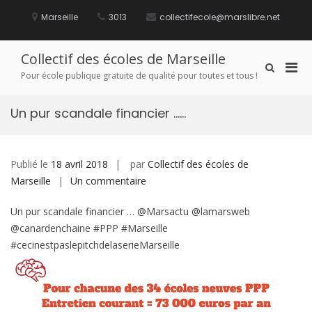
Aller
au
Marseille
3013
collectifecole@marslibre.net
contenu
Collectif des écoles de Marseille
Men
Afficher
Pour école publique gratuite de qualité pour toutes et tous !
le
prin
formulaire
pou
de
Un pur scandale financier ……
mobi
recherche
Publié le
18 avril 2018
par
Collectif des écoles de
sur
Marseille
Un commentaire
Un
Un pur scandale financier … @Marsactu @lamarsweb
pur
@canardenchaine #PPP #Marseille
scandale
#cecinestpaslepitchdelaserieMarseille
financier
……