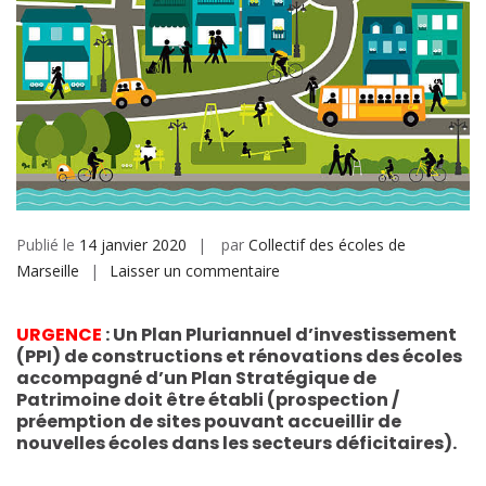
Publié le
14 janvier 2020
par
Collectif des écoles de
sur
Marseille
Laisser un commentaire
École
dans
URGENCE
:
Un Plan Pluriannuel d’investissement
le
(PPI)
de constructions et rénovations des écoles
territoire
accompagné d’un
Plan Stratégique de
Patrimoine
doit être établi (prospection /
préemption de sites pouvant accueillir de
nouvelles écoles dans les secteurs déficitaires).