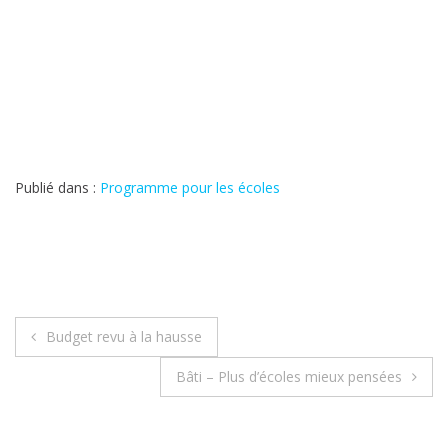
Publié dans :
Programme pour les écoles
Navigation
Budget revu à la hausse
de
Bâti – Plus d’écoles mieux pensées
l’article