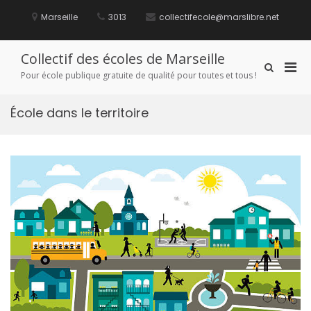
Aller
au
Marseille
3013
collectifecole@marslibre.net
contenu
Collectif des écoles de Marseille
Men
Afficher
Pour école publique gratuite de qualité pour toutes et tous !
le
prin
formulaire
pou
de
École dans le territoire
mobi
recherche