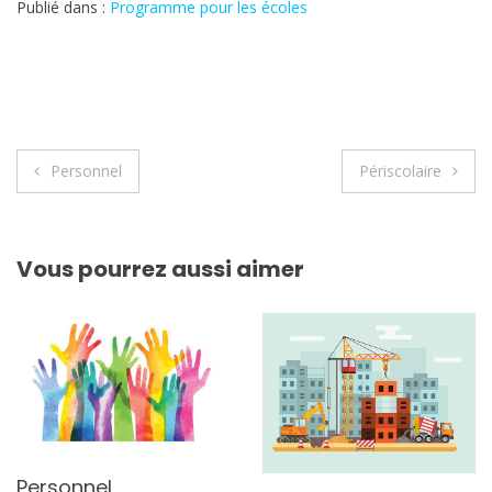
Publié dans :
Programme pour les écoles
Navigation
Personnel
Périscolaire
de
l’article
Vous pourrez aussi aimer
Personnel