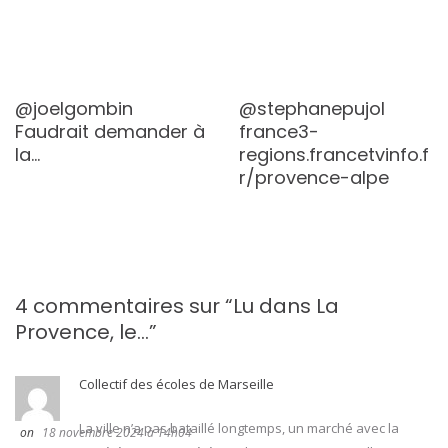
@joelgombin
@stephanepujol
Faudrait demander à
france3-
la…
regions.francetvinfo.f
r/provence-alpe
4 commentaires sur “
Lu dans La
Provence, le…
”
Collectif des écoles de Marseille
La ville n’a pas bataillé longtemps, un marché avec la
18 novembre 2024 à 14h04