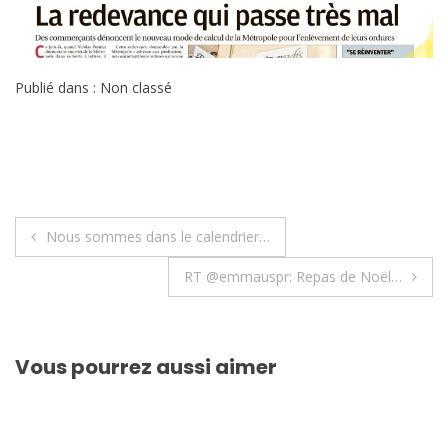
Publié dans : Non classé
Navigation
Nous sommes dans le calendrier…
de
RT @emmauspr: Repas de Noël…
l’article
Vous pourrez aussi aimer