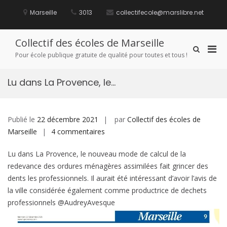
Aller
au
Marseille
3013
collectifecole@marslibre.net
contenu
Collectif des écoles de Marseille
Men
Afficher
Pour école publique gratuite de qualité pour toutes et tous !
le
prin
formulaire
pou
de
Lu dans La Provence, le…
mobi
recherche
Publié le
22 décembre 2021
par
Collectif des écoles de
sur
Marseille
4 commentaires
Lu
Lu dans La Provence, le nouveau mode de calcul de la
dans
redevance des ordures ménagères assimilées fait grincer des
La
dents les professionnels. Il aurait été intéressant d’avoir l’avis de
Provence,
la ville considérée également comme productrice de dechets
le…
professionnels @AudreyAvesque